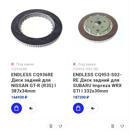
Под заказ
Под заказ
CQ936RE
CQ953-S02-RE
ENDLESS CQ936RE
ENDLESS CQ953-S02-
Диск задний для
RE Диск задний для
NISSAN GT-R (R35) I
SUBARU Impreza WRX
387x34mm
STI I 332x30mm
164930 ₽
187200 ₽