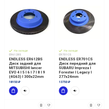
На складе
На складе
ER612BS
ER701CS
ENDLESS ER612BS
ENDLESS ER701CS
Диск задний для
Диск передний для
MITSUBISHI lancer
SUBARU Impreza I
EVO 4 I 5 I 6 I 7 I 8 I 9
Forester I Legacy I
(4G63) I 300x22mm
277x24mm
18150 ₽
13750 ₽