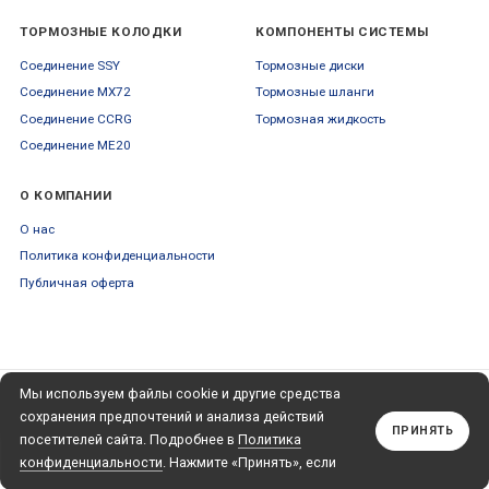
ТОРМОЗНЫЕ КОЛОДКИ
КОМПОНЕНТЫ СИСТЕМЫ
Соединение SSY
Тормозные диски
Соединение MX72
Тормозные шланги
Соединение CCRG
Тормозная жидкость
Соединение ME20
О КОМПАНИИ
О нас
Политика конфиденциальности
Публичная оферта
Мы используем файлы cookie и другие средства
ПОДПИСЫВАЙТЕСЬ
+79653554445
НА НАШУ РАССЫЛКУ
сохранения предпочтений и анализа действий
Обратный звонок
ПРИНЯТЬ
посетителей сайта. Подробнее в
Политика
Подписаться
конфиденциальности
. Нажмите «Принять», если
даете согласие на это.