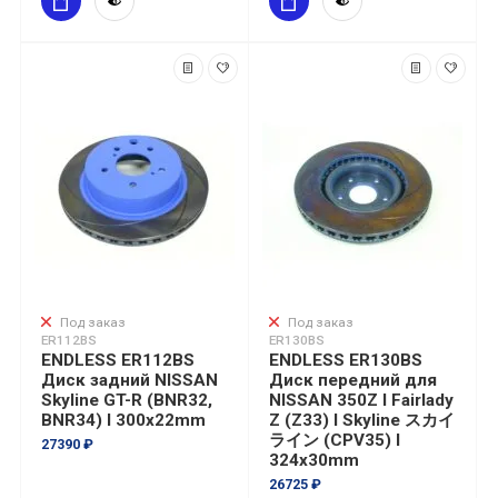
Под заказ
Под заказ
ER112BS
ER130BS
ENDLESS ER112BS
ENDLESS ER130BS
Диск задний NISSAN
Диск передний для
Skyline GT-R (BNR32,
NISSAN 350Z I Fairlady
BNR34) I 300x22mm
Z (Z33) I Skyline スカイ
ライン (CPV35) I
27390 ₽
324x30mm
26725 ₽