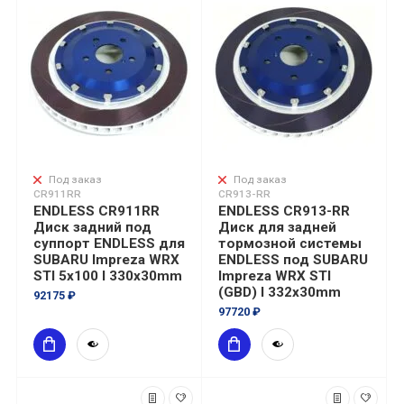
Под заказ
Под заказ
CR911RR
CR913-RR
ENDLESS CR911RR
ENDLESS CR913-RR
Диск задний под
Диск для задней
суппорт ENDLESS для
тормозной системы
SUBARU Impreza WRX
ENDLESS под SUBARU
STI 5х100 I 330x30mm
Impreza WRX STI
(GBD) I 332x30mm
92175 ₽
97720 ₽