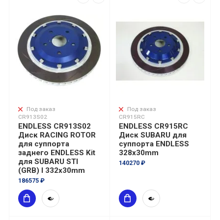
Под заказ
Под заказ
CR913S02
CR915RC
ENDLESS CR913S02
ENDLESS CR915RC
Диск RACING ROTOR
Диск SUBARU для
для суппорта
суппорта ENDLESS
заднего ENDLESS Kit
328x30mm
для SUBARU STI
140270 ₽
(GRB) I 332x30mm
186575 ₽