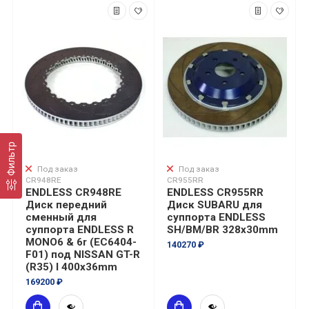
Фильтр
Под заказ
Под заказ
CR948RE
CR955RR
ENDLESS CR948RE
ENDLESS CR955RR
Диск передний
Диск SUBARU для
сменный для
суппорта ENDLESS
суппорта ENDLESS R
SH/BM/BR 328x30mm
MONO6 & 6r (EC6404-
140270 ₽
F01) под NISSAN GT-R
(R35) I 400x36mm
169200 ₽