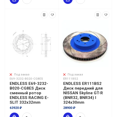
Под заказ
Под заказ
E69-3232-B020-CG8ES
ER111BS2
ENDLESS E69-3232-
ENDLESS ER111BS2
B020-CG8ES Диск
Диск передний для
сменный ротор
NISSAN Skyline GT-R
ENDLESS RACING E-
(BNR32, BNR34) I
SLIT 332x32mm
324x30mm
63920 ₽
28900 ₽