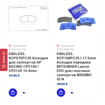
Под заказ
Под заказ
RCP075PC35
RCP108PC35
Фильтр
ENDLESS
ENDLESS
RCP075PC35 Колодки
RCP108PC35 I 17.5mm
для суппортов AP
Колодки передние
RACING CP5100 I
MITSUBISHI Lancer
CP5120 16.0mm
EVO для гоночных
суппортов BREMBO
39785 ₽
Gr.N
58500 ₽