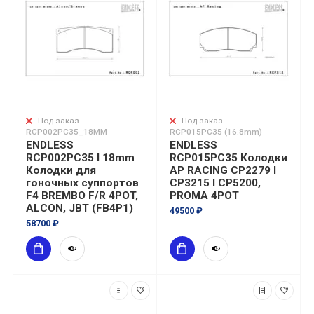
Под заказ
Под заказ
RCP002PC35_18MM
RCP015PC35 (16.8mm)
ENDLESS
ENDLESS
RCP002PC35 I 18mm
RCP015PC35 Колодки
Колодки для
AP RACING CP2279 I
гоночных суппортов
CP3215 I CP5200,
F4 BREMBO F/R 4POT,
PROMA 4POT
ALCON, JBT (FB4P1)
49500 ₽
58700 ₽