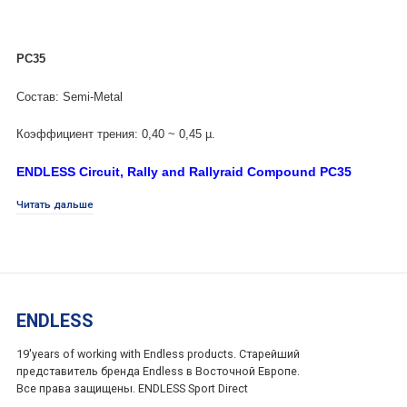
PC35
Состав: Semi-Metal
Коэффициент трения: 0,40 ~ 0,45 µ.
ENDLESS Circuit, Rally and Rallyraid Compound PC35
PC35 - Full Track Day, Targa Tas, Circuit Racing pad.
Читать дальше
Кольцо – Ралли – Ралли-рейды.
PC35
был разработан на основе
N35S
, имеет лучшую
теплостойкость и более короткое ощущение жесткости
педали, чем
N35S
.
Более жесткая педаль дает лучшее ощущение прикуса,
ENDLESS
благодаря более короткому ходу педали.
19'years of working with Endless products. Старейший
Если Вам нравится более мягкая педаль, N35S подойдет Вам
представитель бренда Endless в Восточной Европе.
лучше всего, но если Вам нравится короткая, устойчивая
Все права защищены. ENDLESS Sport Direct
педаль, то именно PC35 — это то, что Вам нужно.