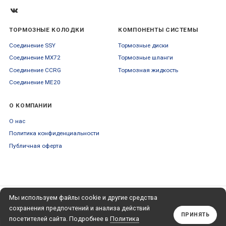
PC35 имеет высокий начальный прикус и хорошую
модуляцию, с коэффициентом трения в диапазоне от 0,40 µ
до 0,45 µ и температурным диапазоном до 800 °C.
ТОРМОЗНЫЕ КОЛОДКИ
КОМПОНЕНТЫ СИСТЕМЫ
PC35 — это одно из самых популярный фрикционных
Соединение SSY
Тормозные диски
соединений в диапазоне
ENDLESS
для применения от
гоночных трасс до трек-рейсинга и трек-дней.
Соединение MX72
Тормозные шланги
Соединение CCRG
Тормозная жидкость
PC35 использовался, чтобы выигрывать гонки и
чемпионаты Historic Mustangs to Mitsubishi Evos, Targa
Соединение ME20
Tasmania.
О КОМПАНИИ
О нас
Политика конфиденциальности
Публичная оферта
Мы используем файлы cookie и другие средства
ПОДПИСЫВАЙТЕСЬ
+79653554445
НА НАШУ РАССЫЛКУ
сохранения предпочтений и анализа действий
Обратный звонок
ПРИНЯТЬ
посетителей сайта. Подробнее в
Политика
Подписаться