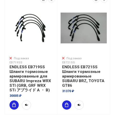
Под заказ
Под заказ
EB719SS
EB721SS
ENDLESS EB719SS
ENDLESS EB721SS
Шланги тормозные
Шланги тормозные
армированные для
армированные
SUBARU Impreza WRX
SUBARU BRZ, TOYOTA
STI (GRB, GRF WRX
GT86
STi アプライド A ・ B)
31370 ₽
30005 ₽