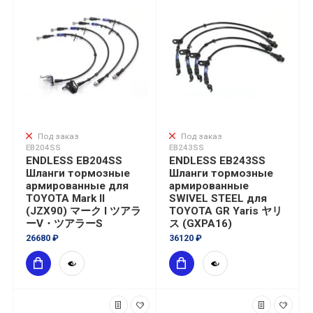
Под заказ
Под заказ
EB204SS
EB243SS
ENDLESS EB204SS
ENDLESS EB243SS
Шланги тормозные
Шланги тормозные
армированные для
армированные
TOYOTA Mark II
SWIVEL STEEL для
(JZX90) マーク I ツアラ
TOYOTA GR Yaris ヤリ
ーV・ツアラーS
ス (GXPA16)
26680 ₽
36120 ₽