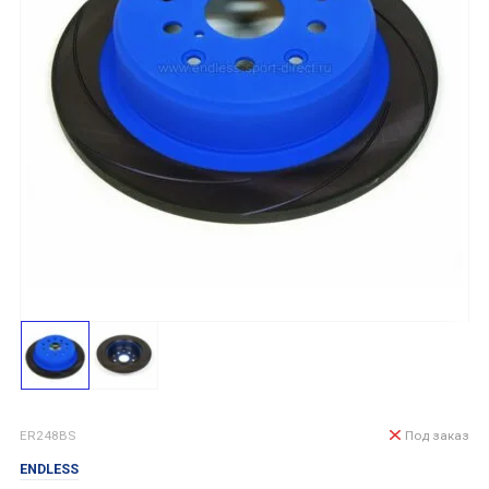
ER248BS
Под заказ
ENDLESS