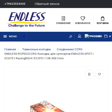
Обратный звонок
+79653554445
СРАВНЕНИЕ
ИЗБРАННОЕ
КОРЗИНА
МЕНЮ
РУССКИЙ
₽
Главная
Тормозные колодки
Соединение CCRG
ENDLESS RCP052CCRG Колодки для суппортов ENDLESS 6POT I
EC670 I RacingBIG4 I EC470 I 138.3X61mm