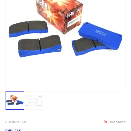
RCP052CCRG
Под заказ
ENDLESS