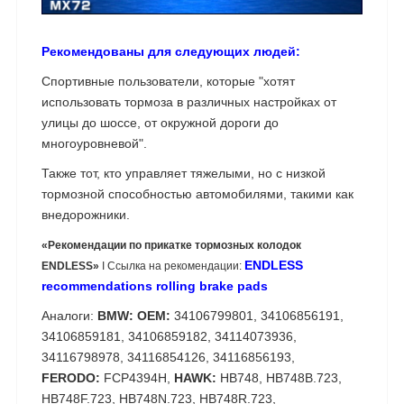
Рекомендованы для следующих людей:
Спортивные пользователи, которые "хотят
использовать тормоза в различных настройках от
улицы до шоссе, от окружной дороги до
многоуровневой".
Также тот, кто управляет тяжелыми, но с низкой
тормозной способностью автомобилями, такими как
внедорожники.
«Рекомендации по прикатке тормозных колодок
ENDLESS
ENDLESS»
I Ссылка на рекомендации:
recommendations rolling brake pads
Аналоги:
BMW: OEM:
34106799801, 34106856191,
34106859181, 34106859182, 34114073936,
34116798978, 34116854126, 34116856193,
FERODO:
FCP4394H,
HAWK:
HB748, HB748B.723,
HB748F.723, HB748N.723, HB748R.723,