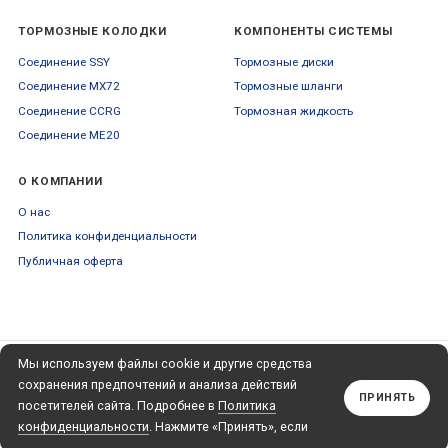
ТОРМОЗНЫЕ КОЛОДКИ
КОМПОНЕНТЫ СИСТЕМЫ
Соединение SSY
Тормозные диски
Соединение MX72
Тормозные шланги
Соединение CCRG
Тормозная жидкость
Соединение ME20
О КОМПАНИИ
О нас
Политика конфиденциальности
Публичная оферта
Мы используем файлы cookie и другие средства
ПОДПИСЫВАЙТЕСЬ
+79653554445
НА НАШУ РАССЫЛКУ
сохранения предпочтений и анализа действий
Обратный звонок
ПРИНЯТЬ
посетителей сайта. Подробнее в
Политика
Подписаться
конфиденциальности
. Нажмите «Принять», если
даете согласие на это.