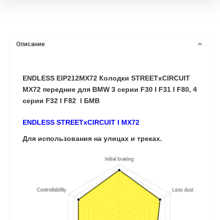
Описание
ENDLESS EIP212MX72 Колодки STREETxCIRCUIT
MX72 передние для BMW 3 серии F30 I F31 I F80, 4
серии F32 I F82
I БМВ
ENDLESS STREETxCIRCUIT I MX72
Для использования на улицах и треках.