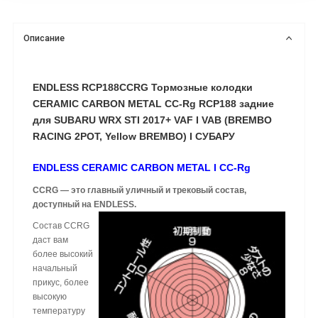
Описание
ENDLESS RCP188CCRG Тормозные колодки
CERAMIC CARBON METAL CC-Rg RCP188 задние
для SUBARU WRX STI 2017+ VAF I VAB (BREMBO
RACING 2POT, Yellow BREMBO
) I СУБАРУ
ENDLESS CERAMIC CARBON METAL I CC-Rg
CCRG — это главный уличный и трековый состав,
доступный на ENDLESS.
Состав CCRG
даст вам
более высокий
начальный
прикус, более
высокую
температуру