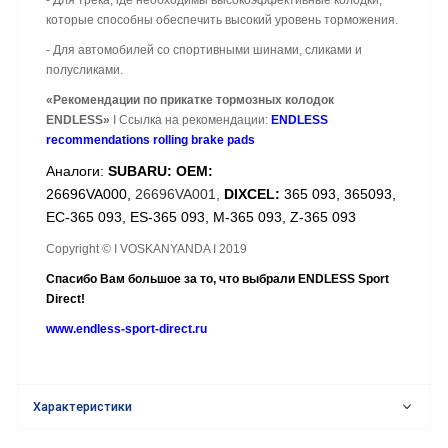
- Для трека, где необходимы высокоэффективные колодки,
которые способны обеспечить высокий уровень торможения.
- Для автомобилей со спортивными шинами, сликами и
полусликами.
«Рекомендации по прикатке тормозных колодок
ENDLESS»
I Ссылка на рекомендации:
ENDLESS
recommendations rolling brake pads
Аналоги:
SUBARU: OEM:
26696VA000,
26696VA001,
DIXCEL:
365 093, 365093,
EC-365 093, ES-365 093, M-365 093, Z-365 093
Copyright © I VOSKANYANDA I 2019
Спасибо Вам большое за то, что выбрали ENDLESS Sport
Direct!
www.endless-sport-direct.ru
Характеристики