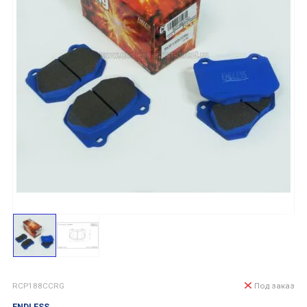
RCP188CCRG
Под заказ
ENDLESS