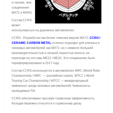
и трение, чем
соединения
MX72 и MXRS.
Состав CCRG
может
использоваться на дорожных автомобилях.
CCRG - Разработан как более тяжелая версия MX72,
CCRG I
CERAMIC CARBON METAL
отлично подходит для уличных и
трековых автомобилей, как MX72, но с немного большей
производительностью и лучшей скоростью износа, не
переходя на составы ME22 / ME20. Это соединение было
переформулировано в 2017 году.
Состав CCRG используется в автомобилях WRC (World Rally
Championship I WRC. — раллийная серия), WTCC ( World
Touring Car Championship I WTCC — международный
чемпионат среди легковых автомобилей) Чемпионаты
проводимые FIA.
CCRG обеспечивает высокую тормозную эффективность.
Колодки бережно относятся к тормозному диску.