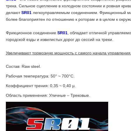
трека. Сильное сцепление в холодном состоянии и ровная крив
делают
SR01
легкоуправляемым соединением. Фрикционный мат
более благоприятен по отношению к роторам и в целом к окру
Фрикционное соединение
SR01
, обладает отличной управляемо
городской езды и извилистых дорог до сессий на треки.
Увеличивают тормозную мощность с самого начала управления
Состав: Raw steel.
Рабочая температура:
50° ~ 700°C.
Коэффициент трения:
0,35 ~ 0,40 µ.
Область применения: Уличные – Трековые.