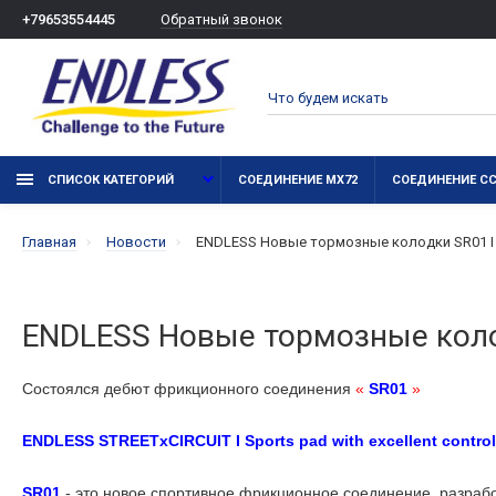
Обратный звонок
+79653554445
СПИСОК КАТЕГОРИЙ
СОЕДИНЕНИЕ MX72
СОЕДИНЕНИЕ C
Главная
Новости
ENDLESS Новые тормозные колодки SR01 I 
ENDLESS Новые тормозные колод
Состоялся дебют фрикционного соединения
«
SR01
»
ENDLESS STREETxCIRCUIT I Sports pad with excellent control o
SR01
- это новое спортивное фрикционное соединение, разрабо