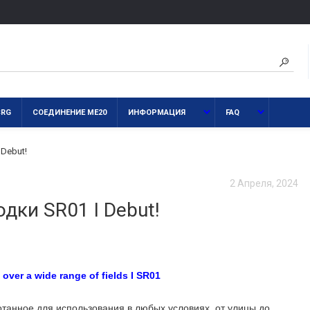
CRG
СОЕДИНЕНИЕ ME20
ИНФОРМАЦИЯ
FAQ
Debut!
2 Апреля, 2024
ки SR01 I Debut!
ver a wide range of fields I SR01
танное для использования в любых условиях, от улицы до