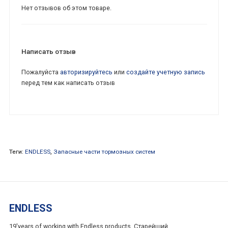
Нет отзывов об этом товаре.
Написать отзыв
Пожалуйста
авторизируйтесь
или
создайте учетную запись
перед тем как написать отзыв
Теги:
ENDLESS
,
Запасные части тормозных систем
ENDLESS
19'years of working with Endless products. Старейший